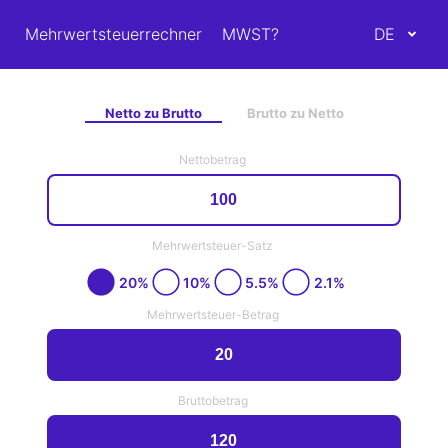
Mehrwertsteuerrechner
MWST?
DE
Netto zu Brutto
Brutto zu Netto
Nettobetrag
Mehrwertsteuer-Satz
20%
10%
5.5%
2.1%
Mehrwertsteuer-Betrag
Bruttobetrag