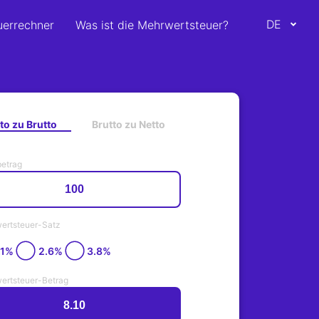
DE
uerrechner
Was ist die Mehrwertsteuer?
to zu Brutto
Brutto zu Netto
betrag
ertsteuer-Satz
.1%
2.6%
3.8%
ertsteuer-Betrag