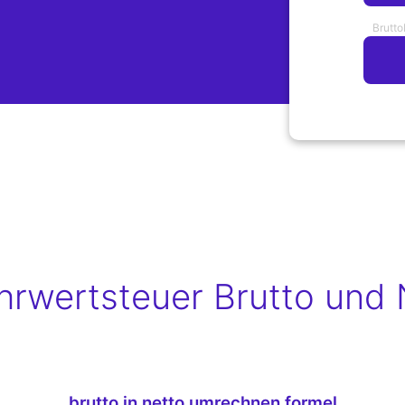
Brutto
rwertsteuer Brutto und 
brutto in netto umrechnen formel