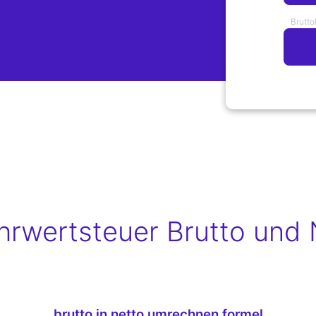
Brutto
rwertsteuer Brutto und 
brutto in netto umrechnen formel