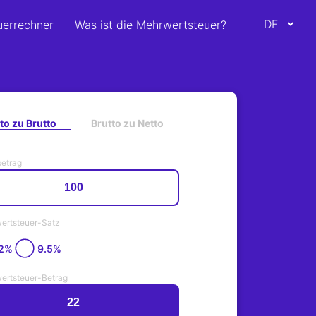
DE
uerrechner
Was ist die Mehrwertsteuer?
to zu Brutto
Brutto zu Netto
betrag
ertsteuer-Satz
2%
9.5%
ertsteuer-Betrag