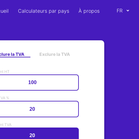
FR
ueil
Calculateurs par pays
À propos
clure la TVA
Exclure la TVA
nt HT
TVA %
nt TVA