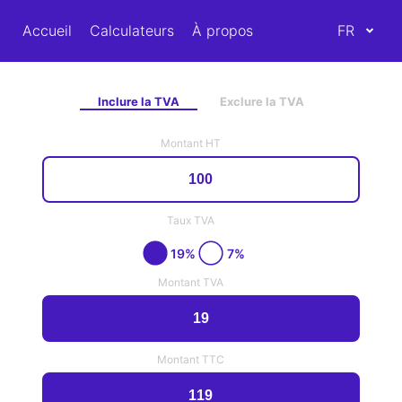
Accueil
Calculateurs
À propos
FR
Inclure la TVA
Exclure la TVA
Montant HT
Taux TVA
19%
7%
Montant TVA
Montant TTC