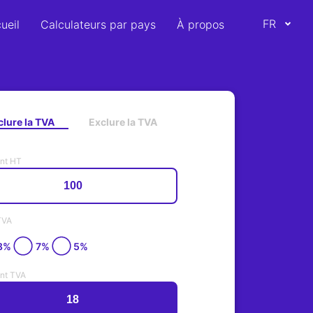
FR
ueil
Calculateurs par pays
À propos
clure la TVA
Exclure la TVA
nt HT
TVA
8%
7%
5%
nt TVA