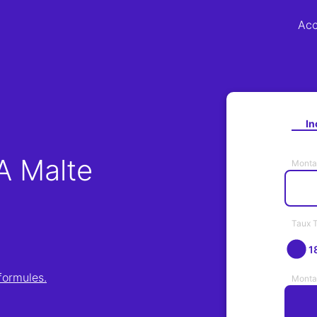
Acc
In
A Malte
Monta
Taux 
1
 formules.
Monta