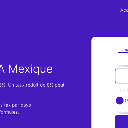
Acc
In
VA Mexique
Monta
6%. Un taux réduit de 8% peut
Taux 
1
es tax par pays
 formules.
Monta