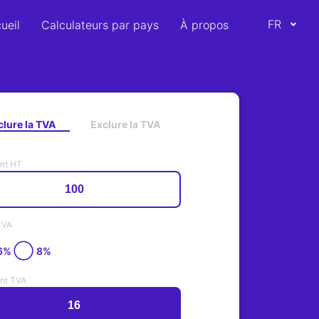
FR
ueil
Calculateurs par pays
À propos
clure la TVA
Exclure la TVA
nt HT
TVA
6%
8%
nt TVA