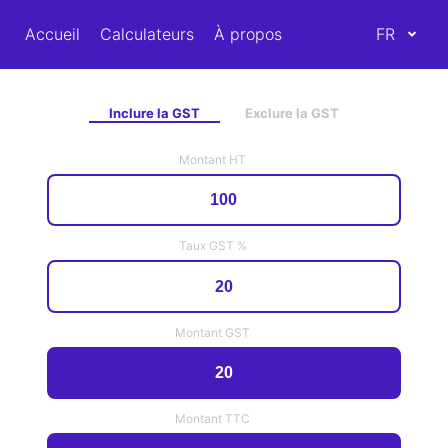
Accueil
Calculateurs
À propos
FR
Inclure la GST
Exclure la GST
Montant HT
Taux GST %
Montant GST
Montant TTC