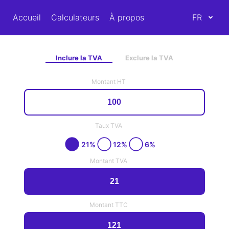
Accueil
Calculateurs
À propos
FR
Inclure la TVA
Exclure la TVA
Montant HT
Taux TVA
21%
12%
6%
Montant TVA
Montant TTC