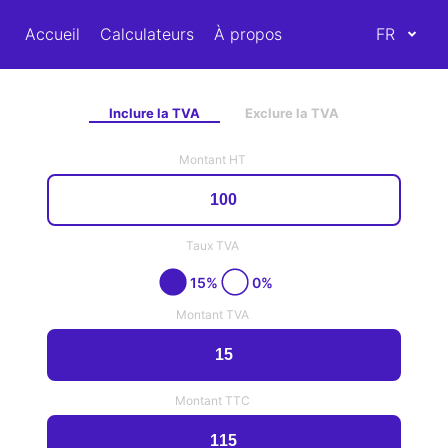
Accueil
Calculateurs
À propos
FR
Inclure la TVA
Exclure la TVA
Montant HT
Taux TVA
15%
0%
Montant TVA
Montant TTC