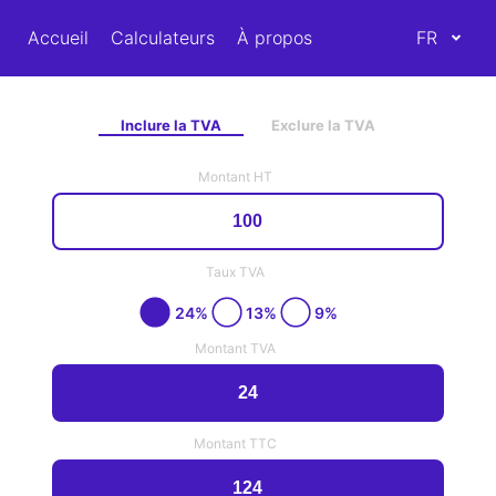
Accueil
Calculateurs
À propos
FR
Inclure la TVA
Exclure la TVA
Montant HT
Taux TVA
24%
13%
9%
Montant TVA
Montant TTC