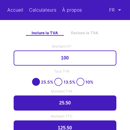
Accueil
Calculateurs
À propos
FR
Inclure la TVA
Exclure la TVA
Montant HT
Taux TVA
25.5%
13.5%
10%
Montant TVA
Montant TTC