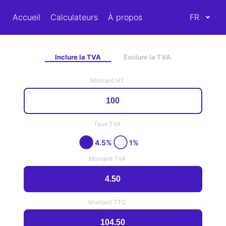
Accueil
Calculateurs
À propos
FR
Inclure la TVA
Exclure la TVA
Montant HT
Taux TVA
4.5%
1%
Montant TVA
Montant TTC